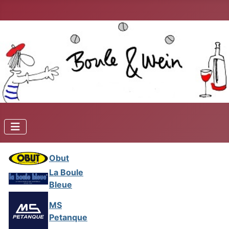
Obut
La Boule
Bleue
MS
Petanque