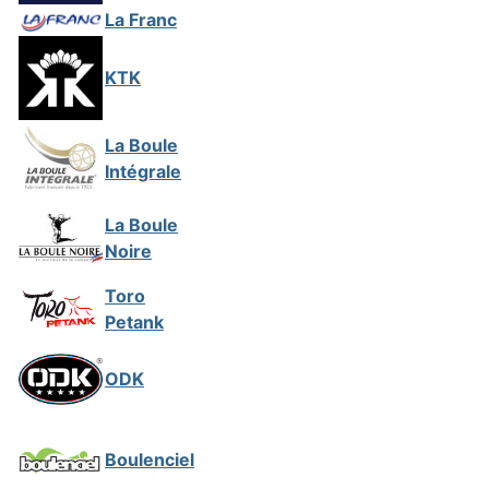
La Franc
KTK
La Boule
Intégrale
La Boule
Noire
Toro
Petank
ODK
Boulenciel